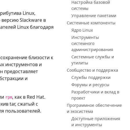
Настройка базовой
системы
рибутива Linux,
Управление пакетами
 версию Slackware в
Системные компоненты
ателей Linux благодаря
Ядро Linux
Инструменты
системного
администрирования
Системные службы и
сохранение близости к
утилиты
ых инструментов и
Сообщество и поддержка
Он предоставляет
Службы поддержки
бстракции и
Форумы и ресурсы
Разработчики и вклад в
или
, как в Red Hat.
rpm
проект
ив tar, сжатый с
Программное обеспечение
ля пользователей.
и экосистема
Доступные приложения
и инструменты