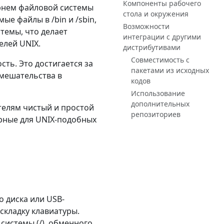
Компоненты рабочего
орнем файловой системы
стола и окружения
е файлы в /bin и /sbin,
Возможности
стемы, что делает
интеграции с другими
елей UNIX.
дистрибутивами
Совместимость с
ть. Это достигается за
пакетами из исходных
вмешательства в
кодов
Использование
дополнительных
ателям чистый и простой
репозиториев
ерные для UNIX-подобных
о диска или USB-
складку клавиатуры.
системы (/), обменного