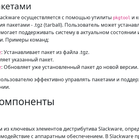
акетами
Slackware осуществляется с помощью утилиты
и к
pkgtool
я пакетами - .tgz (tarball). Пользователь может устанав
омогает поддерживать систему в актуальном состоянии 
и. Примеры команд:
: Устанавливает пакет из файла .tgz.
z
аляет указанный пакет.
: Обновляет уже установленный пакет до новой версии.
z
ользователю эффективно управлять пакетами и поддер
нии.
компоненты
им из ключевых элементов дистрибутива Slackware, опре
модействие с аппаратным обеспечением. В Slackware 