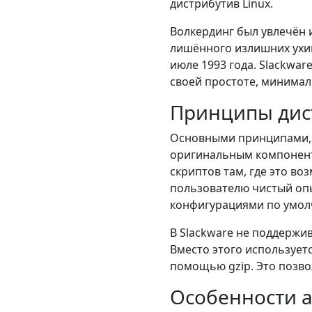
дистрибутив Linux.
Волкердинг был увлечён 
лишённого излишних ухищ
июле 1993 года. Slackwa
своей простоте, минимал
Принципы дис
Основными принципами, 
оригинальным компонента
скриптов там, где это в
пользователю чистый опы
конфигурациями по умол
В Slackware не поддержи
Вместо этого используетс
помощью gzip. Это позво
Особенности 