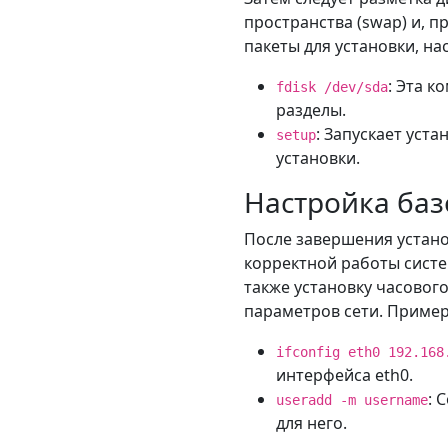
пространства (swap) и, 
пакеты для установки, н
: Эта к
fdisk /dev/sda
разделы.
: Запускает уст
setup
установки.
Настройка ба
После завершения устано
корректной работы систем
также установку часового
параметров сети. Приме
ifconfig eth0 192.168
интерфейса eth0.
: 
useradd -m username
для него.