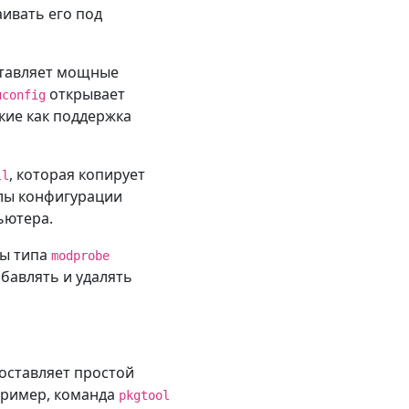
ивать его под
ставляет мощные
открывает
uconfig
кие как поддержка
, которая копирует
ll
лы конфигурации
ьютера.
ды типа
modprobe
бавлять и удалять
доставляет простой
пример, команда
pkgtool