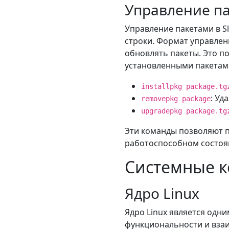
Управление п
Управление пакетами в 
строки. Формат управлени
обновлять пакеты. Это п
установленными пакетам
installpkg package.tg
: Уд
removepkg package
upgradepkg package.tg
Эти команды позволяют п
работоспособном состоя
Системные 
Ядро Linux
Ядро Linux является одн
функциональности и взаи