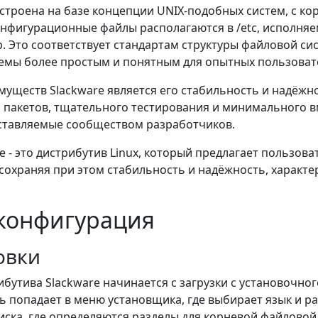
остроена на базе концепции UNIX-подобных систем, с к
нфигурационные файлы располагаются в /etc, исполняемы
lib. Это соответствует стандартам структуры файловой си
емы более простым и понятным для опытных пользоват
уществ Slackware является его стабильность и надёжнос
 пакетов, тщательного тестирования и минимального 
оставляемые сообществом разработчиков.
 - это дистрибутив Linux, который предлагает пользов
 сохраняя при этом стабильность и надёжность, характ
 конфигурация
новки
бутива Slackware начинается с загрузки с установочног
ь попадает в меню установщика, где выбирает язык и ра
иска, где определяются разделы для корневой файловой 