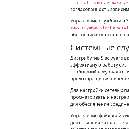
--install <путь_к_пакету>
согласованность зависим
Управление службами в S
и
<имя_службы> start
servi
обеспечивая контроль на
Системные сл
Дистрибутив Slackware в
эффективную работу сис
сообщений в журналах с
предотвращения перепол
Для настройки сетевых п
просматривать и настраи
для обеспечения соедине
Управление файловой сис
для создания каталогов 