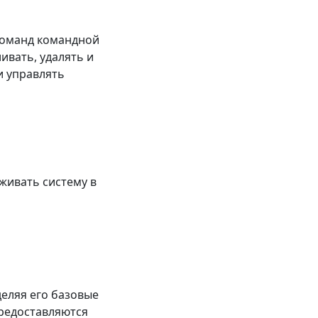
оманд командной
ливать, удалять и
и управлять
живать систему в
деляя его базовые
предоставляются