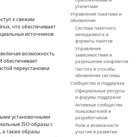
утилитами
Управление пакетами и
ступ к свежим
обновления
nux, что обеспечивает
Система пакетного
ициальных источников
менеджмента и
форматы пакетов
Управление
, включая возможность
зависимостями и
ий обеспечивает
разрешение конфликтов
астой переустановки
Частота и способы
обновления системы
Сообщество и поддержка
Официальные ресурсы
и форумы поддержки
Активные сообщества
пользователей и
чными установочными
разработчиков
иальные ISO-образы с
Роли и возможности
, а также образы
участия в развитии