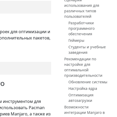
использования для
различных типов
пользователей
Разработчики
программного
троек для оптимизации и
обеспечения
дополнительных пакетов,
Геймеры
Студенты и учебные
заведения
Рекомендации по
настройке для
оптимальной
производительности
го
Обновление системы
Настройка ядра
Оптимизация
автозагрузки
м инструментом для
Возможности
 использовать Pacman
интеграции Manjaro в
иев Manjaro, а также из