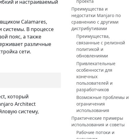
проекта
 гибкий и настраиваемый
Преимущества и
недостатки Manjaro по
овщиком Calamares,
сравнению с другими
дистрибутивами
 системы. В процессе
ой пояс, а также
Преимущества,
связанные с релизной
держивает различные
политикой и
тройка сети.
обновлениями
Привлекательные
особенности для
конечных
пользователей и
разработчиков
ct, который
Возможные проблемы и
jaro Architect
ограничения
использования
йловую систему,
Практические примеры
использования и советы
Рабочие потоки и
сценарии