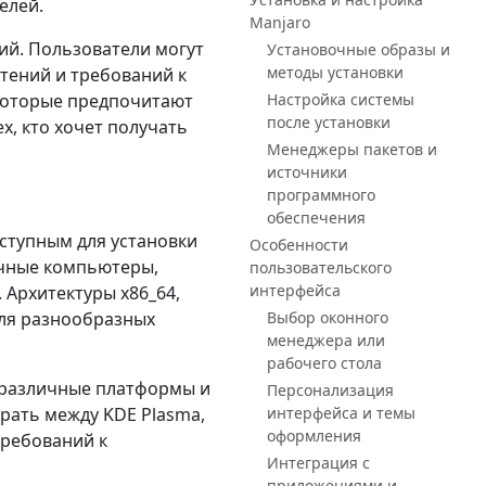
елей.
Manjaro
ий. Пользователи могут
Установочные образы и
методы установки
тений и требований к
 которые предпочитают
Настройка системы
после установки
х, кто хочет получать
Менеджеры пакетов и
источники
программного
обеспечения
оступным для установки
Особенности
учные компьютеры,
пользовательского
интерфейса
Архитектуры x86_64,
для разнообразных
Выбор оконного
менеджера или
рабочего стола
 различные платформы и
Персонализация
рать между KDE Plasma,
интерфейса и темы
оформления
требований к
Интеграция с
приложениями и