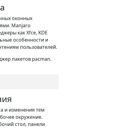
ла
ичных оконных
ями. Manjaro
джеры как Xfce, KDE
льные особенности и
чтениям пользователей.
джер пакетов pacman.
ния
а и изменения тем
абочее окружение.
бочий стол, панели